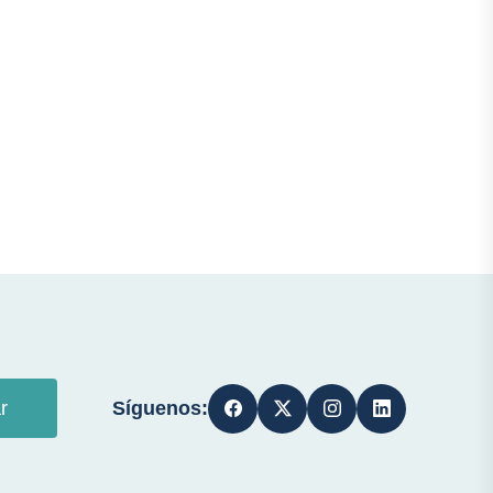
Síguenos:
r